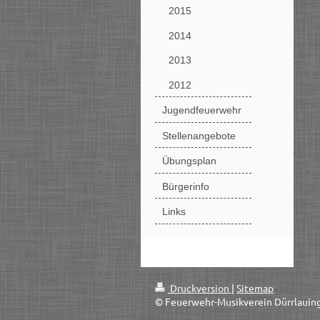
2015
2014
2013
2012
Jugendfeuerwehr
Stellenangebote
Übungsplan
Bürgerinfo
Links
Druckversion
|
Sitemap
© Feuerwehr-Musikverein Dürrlauin