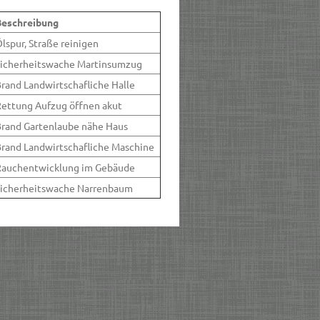
Beschreibung
lspur, Straße reinigen
icherheitswache Martinsumzug
rand Landwirtschafliche Halle
ettung Aufzug öffnen akut
rand Gartenlaube nähe Haus
rand Landwirtschafliche Maschine
Rauchentwicklung im Gebäude
icherheitswache Narrenbaum