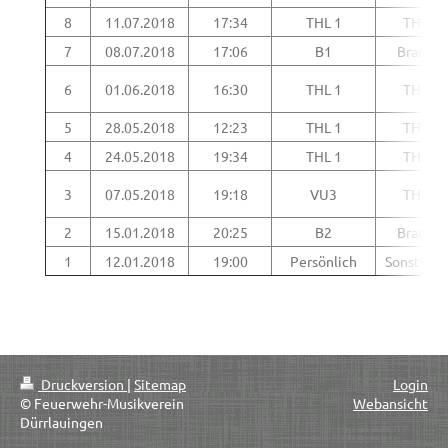
8
11.07.2018
17:34
THL 1
THL
7
08.07.2018
17:06
B1
Brand
6
01.06.2018
16:30
THL 1
THL
5
28.05.2018
12:23
THL 1
THL
4
24.05.2018
19:34
THL 1
THL
3
07.05.2018
19:18
VU3
THL
2
15.01.2018
20:25
B2
Brand
1
12.01.2018
19:00
Persönlich
Sonstiges
Druckversion
|
Sitemap
Login
© Feuerwehr-Musikverein
Webansicht
Dürrlauingen